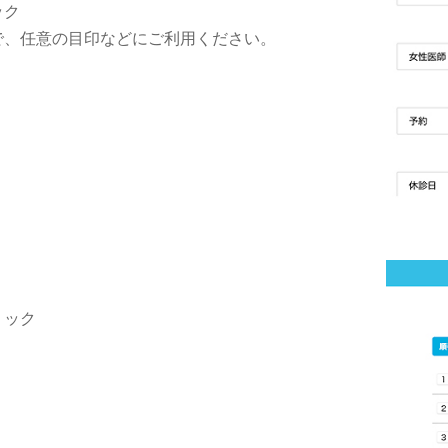
ック
で、任意の目印などにご利用ください。
リック