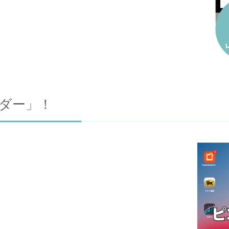
ダー」！
。